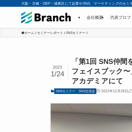
大阪・京橋・OBP・城東区にて起業やSNS、マーケティングのセミ
会社概要
代表プロフ
ホーム
セミナーレポート
SNSセミナー
「第1回 SNS仲
2023
フェイスブック〜
1/24
アカデミアにて
2022年12月26日
SNSセミナー
SNS交流会